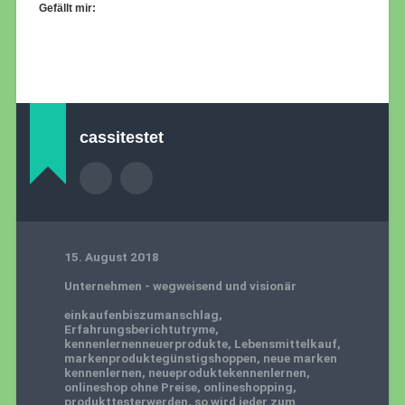
Gefällt mir:
cassitestet
15. August 2018
Unternehmen - wegweisend und visionär
einkaufenbiszumanschlag
,
Erfahrungsberichtutryme
,
kennenlernenneuerprodukte
,
Lebensmittelkauf
,
markenproduktegünstigshoppen
,
neue marken
kennenlernen
,
neueproduktekennenlernen
,
onlineshop ohne Preise
,
onlineshopping
,
produkttesterwerden
,
so wird jeder zum