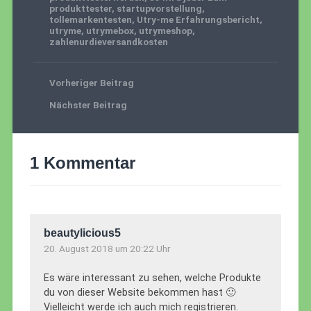
produkttester
,
startupvorstellung
,
tollemarkentesten
,
Utry-me Erfahrungsbericht
,
utryme
,
utrymebox
,
utrymeshop
,
zahlenurdieversandkosten
Vorheriger Beitrag
Nächster Beitrag
1 Kommentar
beautylicious5
20. August 2018 um 20:22 Uhr
Es wäre interessant zu sehen, welche Produkte
du von dieser Website bekommen hast 🙂
Vielleicht werde ich auch mich registrieren.