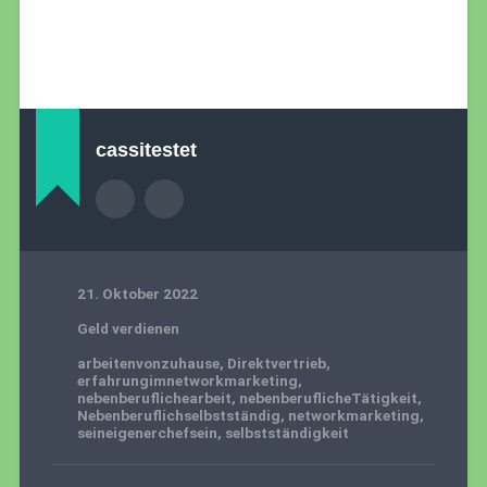
cassitestet
21. Oktober 2022
Geld verdienen
arbeitenvonzuhause
,
Direktvertrieb
,
erfahrungimnetworkmarketing
,
nebenberuflichearbeit
,
nebenberuflicheTätigkeit
,
Nebenberuflichselbstständig
,
networkmarketing
,
seineigenerchefsein
,
selbstständigkeit