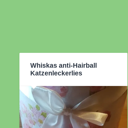
Whiskas anti-Hairball
Katzenleckerlies