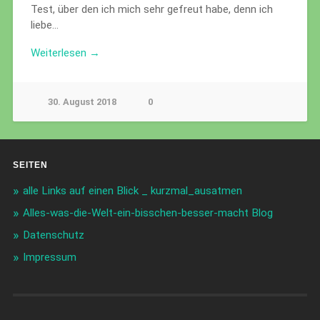
Test, über den ich mich sehr gefreut habe, denn ich
liebe…
Weiterlesen →
30. August 2018
0
SEITEN
alle Links auf einen Blick _ kurzmal_ausatmen
Alles-was-die-Welt-ein-bisschen-besser-macht Blog
Datenschutz
Impressum