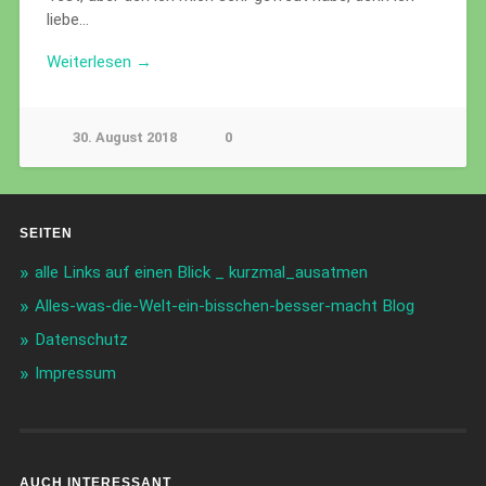
liebe…
Weiterlesen →
30. August 2018
0
SEITEN
alle Links auf einen Blick _ kurzmal_ausatmen
Alles-was-die-Welt-ein-bisschen-besser-macht Blog
Datenschutz
Impressum
AUCH INTERESSANT